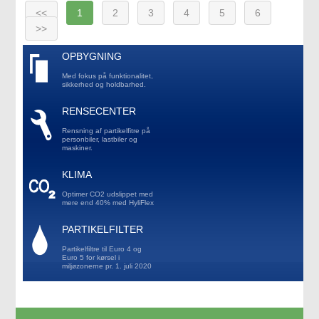
<<
1
2
3
4
5
6
>>
OPBYGNING
Med fokus på funktionalitet,
sikkerhed og holdbarhed.
RENSECENTER
Rensning af partikelfitre på
personbiler, lastbiler og
maskiner.
KLIMA
Optimer CO2 udslippet med
mere end 40% med HyliFlex
PARTIKELFILTER
Partikelfiltre til Euro 4 og
Euro 5 for kørsel i
miljøzonerne pr. 1. juli 2020